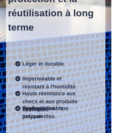
réutilisation à long
terme
Obtenir un devis
Léger et durable
Feuilles ondulées en
Imperméable et
plastique pour l'emballage,
résistant à l'humidité
Haute résistance aux
l'impression et la protection
chocs et aux produits
Écologique et non
Personnalisable
Applications
chimiques
toxique
polyvalentes