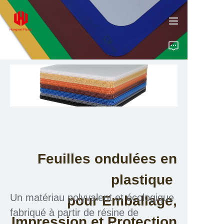
Accueil
Produits
À propos de nous
Feuilles ondulées en
Perspectives
plastique
Contact
Un matériau polyvalent et écologique
pour Emballage,
fabriqué à partir de résine de
Impression et Protection