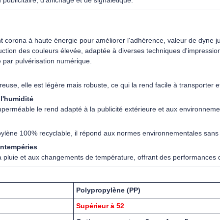
publicitaire, d'affichage et de signalétique.
nt corona à haute énergie pour améliorer l'adhérence, valeur de dyne ju
uction des couleurs élevée, adaptée à diverses techniques d'impression 
e par pulvérisation numérique.
use, elle est légère mais robuste, ce qui la rend facile à transporter et 
 l'humidité
perméable le rend adapté à la publicité extérieure et aux environnem
opylène 100% recyclable, il répond aux normes environnementales sans
intempéries
a pluie et aux changements de température, offrant des performances d
Polypropylène (PP)
Supérieur à 52