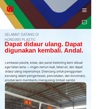
SELAMAT DATANG DI
HONGWEI PLASTIC
Beranda
Dapat didaur ulang. Dapat
digunakan kembali. Andal.
Produk
Lembaran plastik, kotak, dan panel bekisting kami dibuat
agar tahan lama — ringan namun kuat, tahan air, dan dapat
Tentang Kami
didaur ulang sepenuhnya. Dirancang untuk penggunaan
berulang dalam pengemasan, pencetakan, dan konstruksi,
Wawasan
produk kami membantu mengurangi limbah sambil
memberikan kinerja yang andal di setiap aplikasi.
Kontak