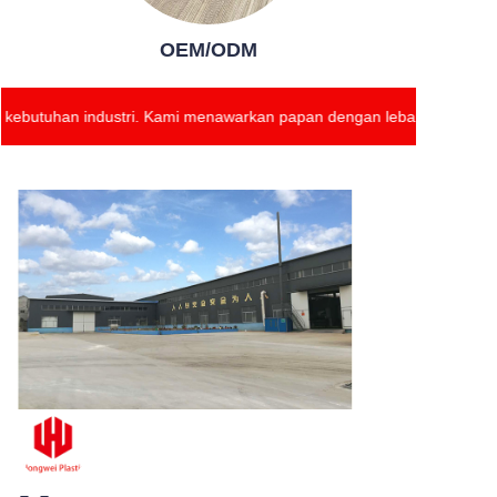
OEM/ODM
ebutuhan industri. Kami menawarkan papan dengan lebar hingga 2,6 m
Produk kami
memastikan standar
kualitas tinggi dan
memenuhi berbagai
kebutuhan industri.
Kami menawarkan
papan dengan lebar
hingga 2,6 meter,
dengan ketebalan
yang dapat
disesuaikan mulai dari
2mm hingga 18mm.