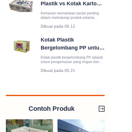
umum, tetapi lapisan bantalan plastik
Plastik vs Kotak Karton:
yang terbuat dari
Mana yang Lebih Baik
Kemasan memainkan peran penting
dalam melindungi produk selama
untuk Pengemasan?
penyimpanan dan transportasi.
Dibuat pada 06.12
Meskipun kotak karton telah lama
menjadi solusi pengemasan standar,
kotak bergelombang plastik semakin
Kotak Plastik
populer karena daya tahan dan
kemampuannya yang dapat digunakan
Bergelombang PP untuk
kembali.
Pengemasan dan
Kotak plastik bergelombang PP adalah
solusi pengemasan yang ringan dan
Penyimpanan
tahan lama yang terbuat dari lembaran
Dibuat pada 05.21
polipropilena bergelombang.
Dibandingkan dengan kotak karton
tradisional, kotak ini menawarkan daya
tahan, ketahanan terhadap
kelembaban, dan kemampuan pakai
ulang yang lebih baik, menjadikannya
cocok
Contoh Produk