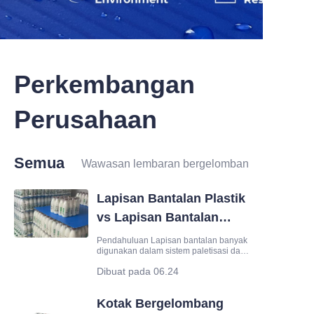
Perkembangan
Perusahaan
Semua
Wawasan lembaran bergelombang plastik
Lapisan Bantalan Plastik
vs Lapisan Bantalan
Karton: Mana yang Lebih
Pendahuluan Lapisan bantalan banyak
digunakan dalam sistem paletisasi dan
Baik untuk
pengemasan untuk memisahkan
Dibuat pada 06.24
Pengemasan?
produk, meningkatkan stabilitas
penumpukan, dan melindungi barang
selama transportasi. Lapisan bantalan
Kotak Bergelombang
karton telah lama menjadi pilihan