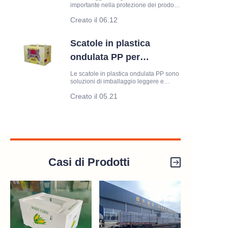
importante nella protezione dei prodotti
per l'imballaggio?
durante lo stoccaggio e il trasporto.
Creato il 06.12
Mentre le scatole di cartone sono state
a lungo una soluzione di imballaggio
standard, le scatole di plastica ondulata
Scatole in plastica
stanno diventando sempre più popolari
grazie alla loro durata e riutilizzabilità.
ondulata PP per
imballaggio e stoccaggio
Le scatole in plastica ondulata PP sono
soluzioni di imballaggio leggere e
resistenti realizzate con fogli di
Creato il 05.21
polipropilene ondulato. Rispetto alle
scatole di cartone tradizionali, offrono
maggiore durata, resistenza all'umidità
e riutilizzabilità, rendendole adatte
Casi di Prodotti