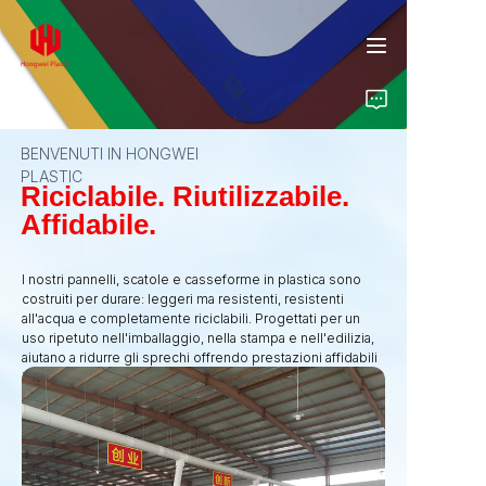
BENVENUTI IN HONGWEI
PLASTIC
Home
Riciclabile. Riutilizzabile.
Affidabile.
Prodotti
I nostri pannelli, scatole e casseforme in plastica sono
costruiti per durare: leggeri ma resistenti, resistenti
Chi siamo
all'acqua e completamente riciclabili. Progettati per un
uso ripetuto nell'imballaggio, nella stampa e nell'edilizia,
Approfondimenti
aiutano a ridurre gli sprechi offrendo prestazioni affidabili
in ogni applicazione.
Contatto