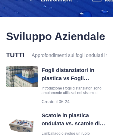
Sviluppo Aziendale
TUTTI
Approfondimenti sui fogli ondulati in plastica
Fogli distanziatori in
plastica vs Fogli
distanziatori in cartone:
Introduzione I fogli distanziatori sono
ampiamente utilizzati nei sistemi di
quale è meglio per
pallettizzazione e imballaggio per
Creato il 06.24
l'imballaggio?
separare i prodotti, migliorare la
stabilità dell'impilamento e proteggere
le merci durante il trasporto. I fogli
Scatole in plastica
distanziatori in cartone sono da tempo
una scelta comune, ma i fogli
ondulata vs. scatole di
distanziatori in plastica realizzati in
cartone: quale è meglio
L'imballaggio svolge un ruolo