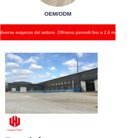
OEM/ODM
iverse esigenze del settore. Offriamo pannelli fino a 2,6 metri di larghe
I nostri prodotti
garantiscono elevati
standard qualitativi e
soddisfano le diverse
esigenze del settore.
Offriamo pannelli fino a
2,6 metri di larghezza,
con spessori
personalizzabili da 2
mm a 18 mm.