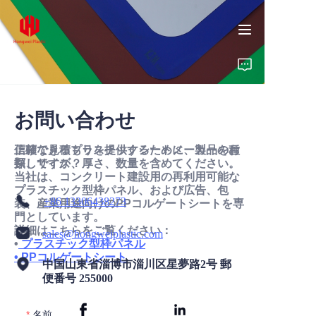
お問い合わせ
ホーム
信頼できるプラスチックシートメーカーをお
正確な見積もりを提供するために、製品の種
製品
探しですか？
類、サイズ、厚さ、数量を含めてください。
当社は、コンクリート建設用の再利用可能な
プラスチック型枠パネル、および広告、包
会社概要
+86 13306438273
装、産業用途向けのPPコルゲートシートを専
門としています。
詳細はこちらをご覧ください：
インサイト
sales@hongweiplastic.com
•
プラスチック型枠パネル
• PPコルゲートシート
中国山東省淄博市淄川区星夢路2号 郵
お問い合わせ
便番号 255000
名前