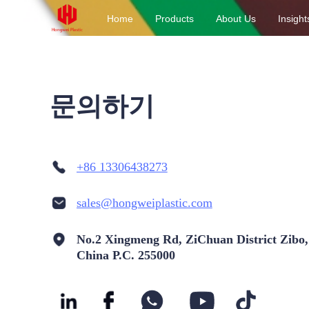
Home
Products
About Us
Insight
문의하기
+86 13306438273
sales@hongweiplastic.com
No.2 Xingmeng Rd, ZiChuan District Zibo
China P.C. 255000