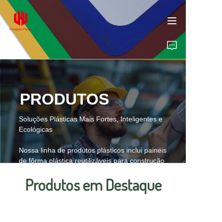
Início
PRODUTOS
Produtos
Soluções Plásticas Mais Fortes, Inteligentes e
Ecológicas
Sobre Nós
Nossa linha de produtos plásticos inclui painéis
de fôrma plástica reutilizáveis para construção
Insights
em concreto, chapas corrugadas de PP para
Produtos em Destaque
publicidade e embalagem, placas de camada
Contato
plástica para proteção de paletes e caixas
plásticas personalizadas para aplicações
logísticas e industriais.