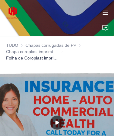
TUDO
Chapas corrugadas de PP
Chapas corrugadas de PP
Chapa coroplast imprimível
Chapa coroplast imprimível
Início
Folha de Coroplast imprimível - Materiais preferidos para impressão UV e embalagem
Produtos
Sobre Nós
Insights
Contato