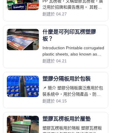
PP 瓦楞板，又稱塑膠瓦楞板，廣
泛用於招牌和廣告應用。 其輕巧
的結構、優異的印刷適性和耐用
創建於 04.27
性，使其成為室內外最受歡迎的
材料之一。
什麼是可列印瓦楞塑膠
板？
Introduction Printable corrugated
plastic sheets, also known as
coroplast sheets, are lightweight
創建於 04.21
hollow plastic boards made from
polypropylene (PP). They are
塑膠分隔板用於包裝
widely used in signage,
advertising and display
📌 簡介 塑膠分隔板廣泛應用於包
applications due to their
裝系統中，用於分隔產品、防止
excellent printab
損壞並提高處理效率。 它們通常
創建於 04.15
由 PP 波紋板製成，提供輕巧耐用
的解決方案，適用於各種
塑膠瓦楞板用於層墊
塑膠瓦楞板用於隔板 塑膠瓦楞板