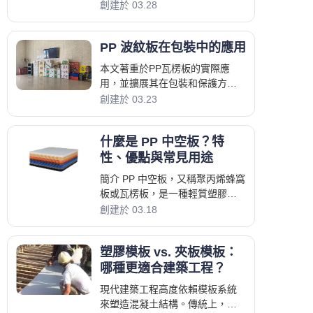
關重要。 兩種常用的材料是紙板
創建於 03.28
和 PP 中空板。雖然兩者都被廣泛
使用，但它們提供了截然不同的 p
PP 波紋板在包裝中的應用
本文著重於PP瓦楞板的實際應
用，並擴展其在包裝和保護方面
的用途。 PP瓦楞板因其輕巧的結
創建於 03.23
構、耐用性和多功能性而被廣泛
用於包裝應用。
什麼是 PP 中空板？特
性、優點與常見用途
簡介 PP 中空板，又稱聚丙烯蜂窩
板或瓦楞板，是一種輕質塑膠材
料，廣泛應用於包裝、廣告和保
創建於 03.18
護等領域。 該板材由聚丙烯樹脂
製成，具有中空結構
塑膠模板 vs. 夾板模板：
哪種更適合建築工程？
現代建築工程高度依賴模板系統
來塑造混凝土結構。傳統上，由