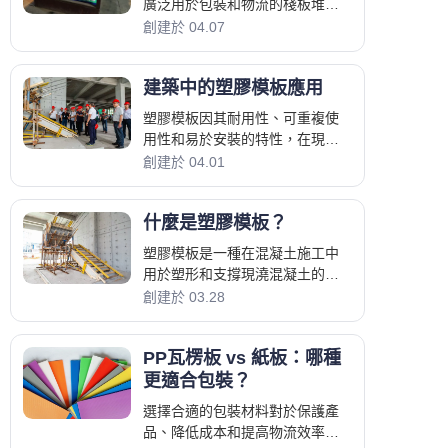
廣泛用於包裝和物流的棧板堆疊
中作為隔板。它們提供了一種簡
創建於 04.07
單有效的方法來分隔產品、提高
穩定性並保護貨物在運輸過程中
建築中的塑膠模板應用
塑膠模板因其耐用性、可重複使
用性和易於安裝的特性，在現代
建築中被廣泛應用。它適用於各
創建於 04.01
種混凝土結構，有助於承包商提
高效率並降低長期成本。 牆壁和
什麼是塑膠模板？
柱子
塑膠模板是一種在混凝土施工中
用於塑形和支撐現澆混凝土的可
重複使用系統。 與傳統的膠合板
創建於 03.28
模板不同，塑膠模板面板由聚丙
烯 (PP) 材料製成，提供更好的耐
PP瓦楞板 vs 紙板：哪種
用性、防水性
更適合包裝？
選擇合適的包裝材料對於保護產
品、降低成本和提高物流效率至