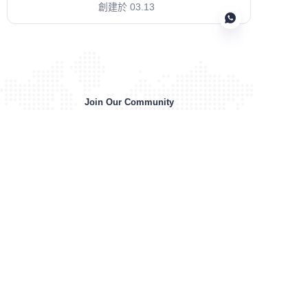
於初始成本低且易於取得，膠合
創建於 03.13
板模板被廣泛使用。 然而，可重
複使用的塑膠模板系統正變得越
來越受歡迎
TC
Join Our Community
We are trusted by over 2000+ clients. Join them and
grow your business.
Contact Us