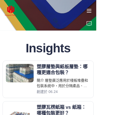
Insights
首頁
產品
塑膠層墊與紙板層墊：哪
關於我們
種更適合包裝？
簡介 層墊廣泛應用於棧板堆疊和
洞見
包裝系統中，用於分隔產品、提
高堆疊穩定性並在運輸過程中保
創建於 06.24
護貨物。 紙板層墊長期以來一直
聯絡
是常見的選擇，但由塑膠製成的
塑膠瓦楞紙箱 vs 紙箱：
塑膠層墊
哪種包裝更好？