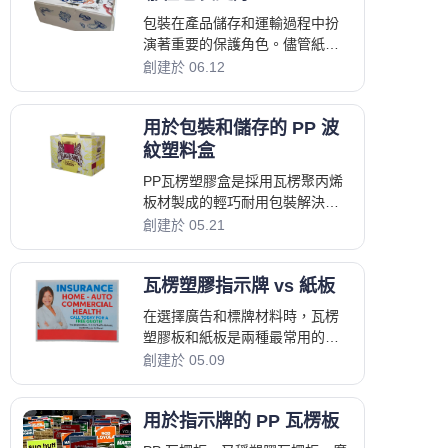
包裝在產品儲存和運輸過程中扮
演著重要的保護角色。儘管紙板
箱長期以來一直是標準的包裝解
創建於 06.12
決方案，但由於其耐用性和可重
複使用性，塑膠瓦楞紙箱正變得
用於包裝和儲存的 PP 波
越來越受歡迎。
紋塑料盒
PP瓦楞塑膠盒是採用瓦楞聚丙烯
板材製成的輕巧耐用包裝解決方
案。 與傳統紙箱相比，它們提供
創建於 05.21
更佳的耐用性、防潮性和可重複
使用性，使其適用於
瓦楞塑膠指示牌 vs 紙板
在選擇廣告和標牌材料時，瓦楞
塑膠板和紙板是兩種最常用的選
項。 每種材料都有其優勢，具體
創建於 05.09
取決於應用、預算和使用環境。
什麼是瓦楞塑膠
用於指示牌的 PP 瓦楞板