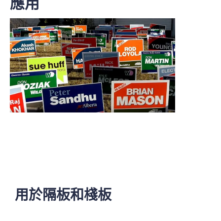
應用
非常適合戶外使用及潮濕環境，且性能不受影
響。
保護貨物，避免在運輸過程中受到損壞、化學
品侵蝕及粗糙處理。
中空結構在保持強度的同時減輕了重量，便於
搬運並降低運輸成本。
100% 可回收材料，適用於永續和可重複使用的
包裝解決方案。
提供多種尺寸、厚度、顏色和加工選項，包括
印刷和模切。
用於隔板和棧板
廣泛用於包裝、隔板、分隔、標牌和保護解決