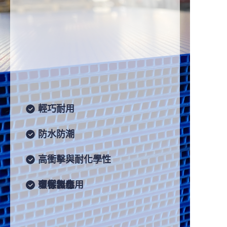
取得報價
輕巧耐用
塑膠瓦楞板，適用於包裝、印
防水防潮
刷及保護用途
高衝擊與耐化學性
環保無毒
可客製化
多樣化應用