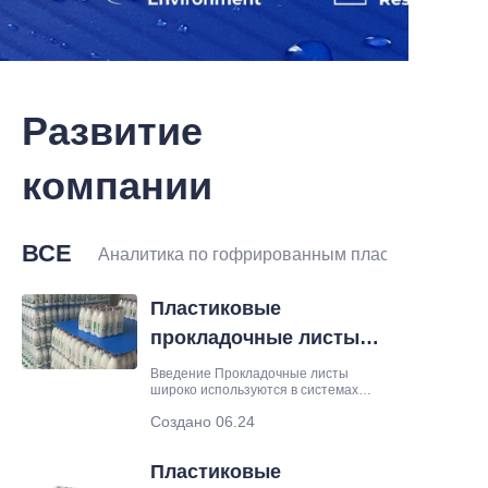
Развитие
компании
ВСЕ
Аналитика по гофрированным пластиковым ли
Пластиковые
прокладочные листы
против картонных
Введение Прокладочные листы
широко используются в системах
прокладочных листов:
паллетирования и упаковки для
Создано 06.24
что лучше для
разделения продуктов, повышения
устойчивости штабелирования и
упаковки?
защиты грузов во время
Пластиковые
транспортировки. Картонные