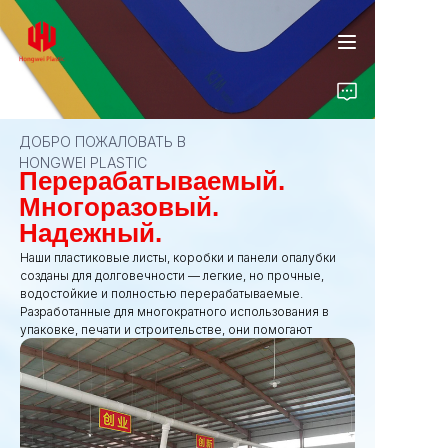
ДОБРО ПОЖАЛОВАТЬ В
HONGWEI PLASTIC
Главная
Перерабатываемый.
Многоразовый.
Продукты
Надежный.
Наши пластиковые листы, коробки и панели опалубки
созданы для долговечности — легкие, но прочные,
О нас
водостойкие и полностью перерабатываемые.
Разработанные для многократного использования в
Инсайты
упаковке, печати и строительстве, они помогают
сократить отходы, обеспечивая надежную работу в
каждом применении.
Контакт