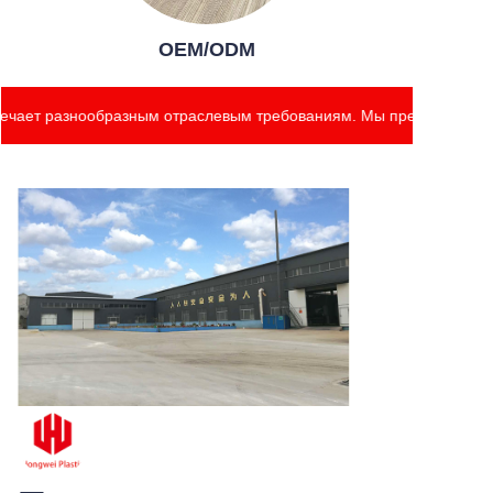
OEM/ODM
ает разнообразным отраслевым требованиям. Мы предлагаем плиты 
Наша продукция
обеспечивает
высокие стандарты
качества и отвечает
разнообразным
отраслевым
требованиям. Мы
предлагаем плиты
шириной до 2,6 метра
с настраиваемой
толщиной от 2 мм до
18 мм.